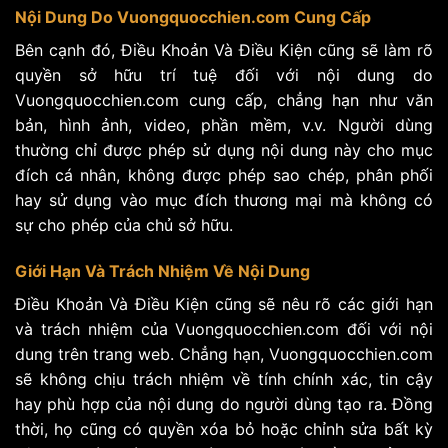
Nội Dung Do Vuongquocchien.com Cung Cấp
Bên cạnh đó, Điều Khoản Và Điều Kiện cũng sẽ làm rõ
quyền sở hữu trí tuệ đối với nội dung do
Vuongquocchien.com cung cấp, chẳng hạn như văn
bản, hình ảnh, video, phần mềm, v.v. Người dùng
thường chỉ được phép sử dụng nội dung này cho mục
đích cá nhân, không được phép sao chép, phân phối
hay sử dụng vào mục đích thương mại mà không có
sự cho phép của chủ sở hữu.
Giới Hạn Và Trách Nhiệm Về Nội Dung
Điều Khoản Và Điều Kiện cũng sẽ nêu rõ các giới hạn
và trách nhiệm của Vuongquocchien.com đối với nội
dung trên trang web. Chẳng hạn, Vuongquocchien.com
sẽ không chịu trách nhiệm về tính chính xác, tin cậy
hay phù hợp của nội dung do người dùng tạo ra. Đồng
thời, họ cũng có quyền xóa bỏ hoặc chỉnh sửa bất kỳ