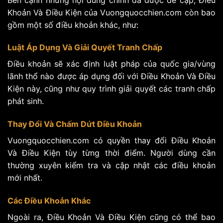
Khoản Và Điều Kiện của Vuongquocchien.com còn bao
gồm một số điều khoản khác, như:
Luật Áp Dụng Và Giải Quyết Tranh Chấp
Điều khoản sẽ xác định luật pháp của quốc gia/vùng
lãnh thổ nào được áp dụng đối với Điều Khoản Và Điều
Kiện này, cũng như quy trình giải quyết các tranh chấp
phát sinh.
Thay Đổi Và Chấm Dứt Điều Khoản
Vuongquocchien.com có quyền thay đổi Điều Khoản
Và Điều Kiện tùy từng thời điểm. Người dùng cần
thường xuyên kiểm tra và cập nhật các điều khoản
mới nhất.
Các Điều Khoản Khác
Ngoài ra, Điều Khoản Và Điều Kiện cũng có thể bao