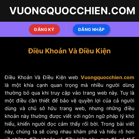
Chuyển
VUONGQUOCCHIEN.COM
đến
nội
dung
ĐĂNG KÝ
ĐĂNG NHẬP
Điều Khoản Và Điều Kiện
Điều Khoản Và Điều Kiện web
Vuongquocchien.com
là một khía cạnh quan trọng mà nhiều người dùng
thường bỏ qua khi truy cập vào trang web này. Tuy là
một điều cần thiết để bảo vệ quyền lợi của cả người
dùng và chủ sở hữu trang web, nhưng những điều
khoản này thường được viết với ngôn ngữ pháp lý khó
hiểu, khiến người đọc cảm thấy rối bời. Trong bài viết
này, chúng ta sẽ cùng nhau khám phá và hiểu rõ hơn