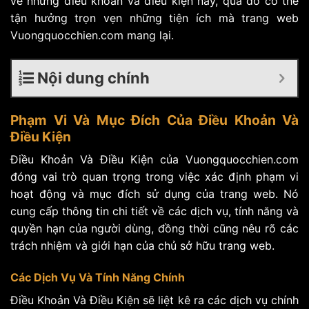
về những điều khoản và điều kiện này, qua đó có thể
tận hưởng trọn vẹn những tiện ích mà trang web
Vuongquocchien.com mang lại.
Nội dung chính
Phạm Vi Và Mục Đích Của Điều Khoản Và
Điều Kiện
Điều Khoản Và Điều Kiện của Vuongquocchien.com
đóng vai trò quan trọng trong việc xác định phạm vi
hoạt động và mục đích sử dụng của trang web. Nó
cung cấp thông tin chi tiết về các dịch vụ, tính năng và
quyền hạn của người dùng, đồng thời cũng nêu rõ các
trách nhiệm và giới hạn của chủ sở hữu trang web.
Các Dịch Vụ Và Tính Năng Chính
Điều Khoản Và Điều Kiện sẽ liệt kê ra các dịch vụ chính