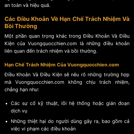
an toàn và hiệu quả.
Các Điều Khoản Về Hạn Chế Trách Nhiệm Và
Bồi Thường
Một phần quan trọng khác trong Điều Khoản Và Điều
Kiện của Vuongquocchien.com là những điều khoản
liên quan đến trách nhiệm và bồi thường.
Hạn Chế Trách Nhiệm Của Vuongquocchien.com
Điều Khoản Và Điều Kiện sẽ nêu rõ những trường hợp
mà Vuongquocchien.com không chịu trách nhiệm,
chẳng hạn như:
Các sự cố kỹ thuật, lỗi hệ thống hoặc gián đoạn
dịch vụ
Những thiệt hại do người dùng gây ra, bao gồm cả
việc vi phạm các điều khoản